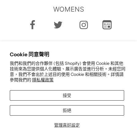
WOMENS
Cookie 同意聲明
我們和我們的合作夥伴 (包括 Shopify) 會使用 Cookie 和其他
技術來為您提供個人化體驗、展示廣告並進行分析。未經您同
繁體中文
意，我們不會出於上述目的使用 Cookie 和相關技術。詳情請
參閱我們的
隱私權政策
接受
拒絕
© 2026 正規取扱店 / OBLIGE 公式通販 / オンラインセレクトショップ all
rights reserved.
管理喜好設定