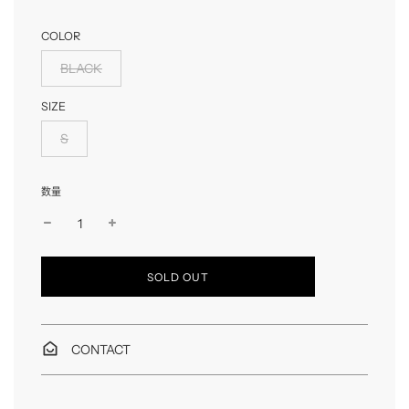
格
格
COLOR
BLACK
SIZE
S
数量
読
SOLD OUT
み
込
み
中
CONTACT
…