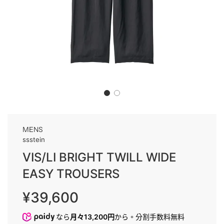
MENS
ssstein
VIS/LI BRIGHT TWILL WIDE
EASY TROUSERS
販
通
¥39,600
売
常
価
価
なら
月々13,200円
から。分割手数料無料