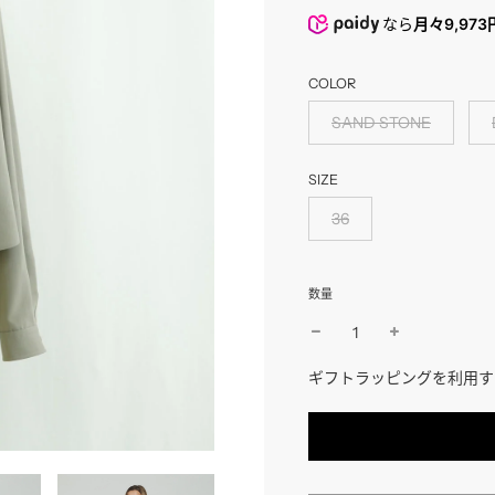
価
価
なら
月々9,973
格
格
COLOR
SAND STONE
SIZE
36
数量
ギフトラッピングを利用す