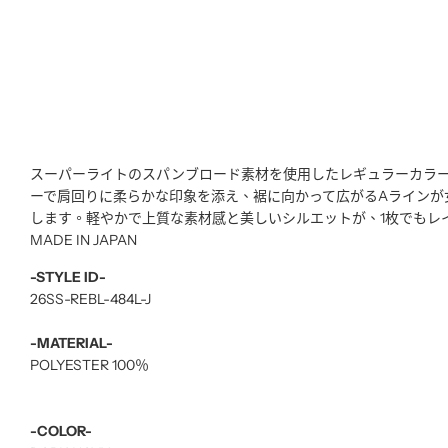
スーパーライトのスパンブロード素材を使用したレギュラーカラ
ーで肩回りに柔らかな印象を添え、裾に向かって広がるAラインが
します。軽やかで上質な素材感と美しいシルエットが、1枚でもレイ
MADE IN JAPAN
-STYLE ID-
26SS-REBL-484L-J
-MATERIAL-
POLYESTER 100％
-COLOR-