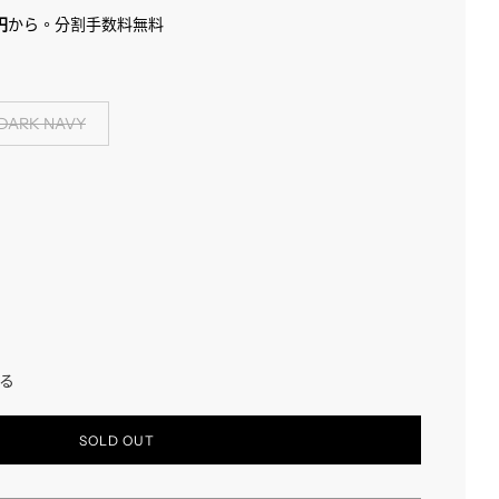
円
から。分割手数料無料
DARK NAVY
る
読
SOLD OUT
み
込
み