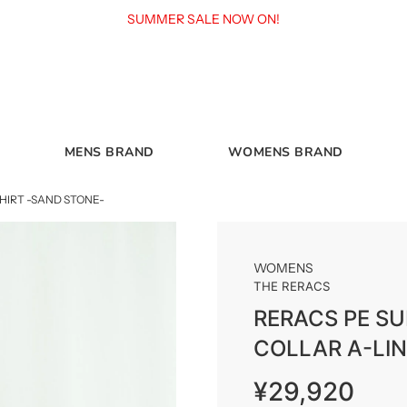
SUMMER SALE NOW ON!
MENS BRAND
WOMENS BRAND
HIRT -SAND STONE-
WOMENS
THE RERACS
RERACS PE S
COLLAR A-LIN
販
通
¥29,920
売
常