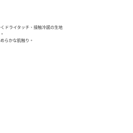
かくドライタッチ、接触冷感の生地
ス。
なめらかな肌触り。