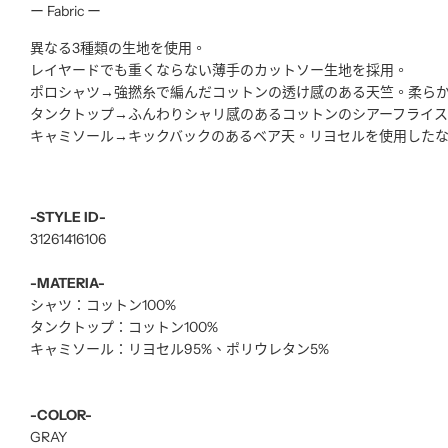
ー Fabric ー
異なる3種類の生地を使用。
レイヤードでも重くならない薄手のカットソー生地を採用。
ポロシャツ→強撚糸で編んだコットンの透け感のある天竺。柔ら
タンクトップ→ふんわりシャリ感のあるコットンのシアーフライ
キャミソール→キックバックのあるベア天。リヨセルを使用した
-STYLE ID-
31261416106
-MATERIA-
シャツ：コットン100%
タンクトップ：コットン100%
キャミソール：リヨセル95%、ポリウレタン5%
-COLOR-
GRAY