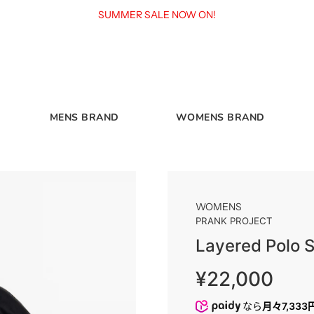
SUMMER SALE NOW ON!
MENS BRAND
WOMENS BRAND
WOMENS
PRANK PROJECT
Layered Polo S
販
通
¥22,000
売
常
価
価
なら
月々7,333