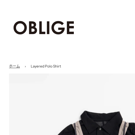
ホーム
›
Layered Polo Shirt