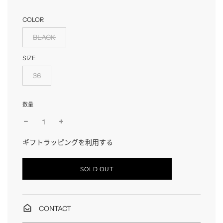
格
格
COLOR
BLACK
SIZE
36
数量
ギフトラッピングを利用する
読
SOLD OUT
み
込
み
中
CONTACT
…