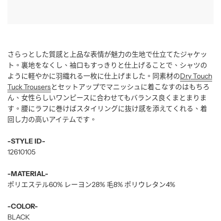
さらっとした質感と上品な表情が魅力の生地で仕立てたジャケッ
ト。裏地をなくし、袖口もすっきりと仕上げることで、シャツの
ように軽やかに羽織れる一枚に仕上げました。同素材の
Dry Touch
Tuck Trousers
とセットアップでマニッシュに着こなすのはもちろ
ん、女性らしいワンピースに合わせてもバランス良くまとまりま
す。腰にラフに巻けばスタイリングに抜け感を添えてくれる、着
回し力の高いアイテムです。
-STYLE ID-
12610105
-MATERIAL-
ポリエステル60% レーヨン28% 毛8% ポリウレタン4%
-COLOR-
BLACK