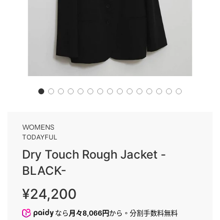
WOMENS
TODAYFUL
Dry Touch Rough Jacket -
BLACK-
販
通
¥24,200
売
常
価
価
なら
月々8,066円
から。分割手数料無料