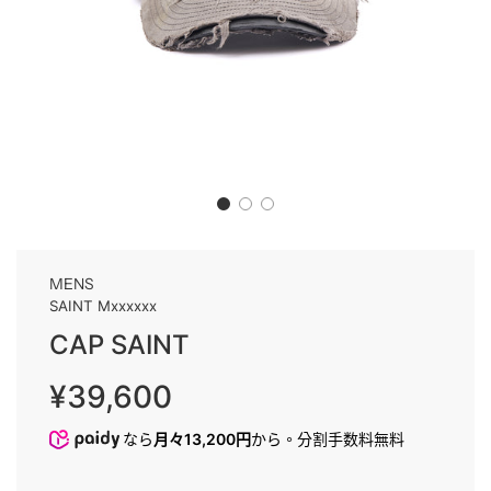
MENS
SAINT Mxxxxxx
CAP SAINT
販
通
¥39,600
売
常
価
価
なら
月々13,200円
から。分割手数料無料
格
格