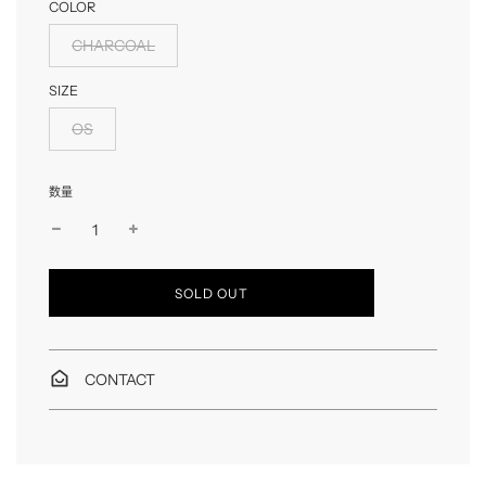
COLOR
CHARCOAL
SIZE
OS
数量
読
SOLD OUT
み
込
み
中
CONTACT
…