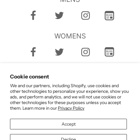
WOMENS
Cookie consent
We and our partners, including Shopify, use cookies and
other technologies to personalize your experience, show you
ads, and perform analytics, and we will not use cookies or
English
other technologies for these purposes unless you accept
them. Learn more in our
Privacy Policy
Accept
Decline