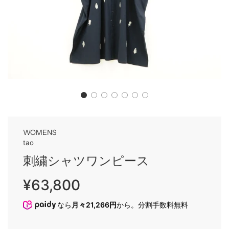
WOMENS
tao
刺繍シャツワンピース
Sale
Regular
¥63,800
price
price
なら
月々21,266円
から。分割手数料無料