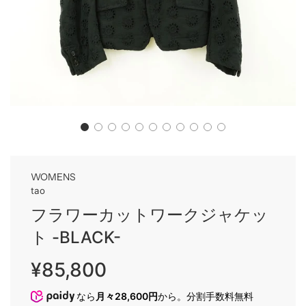
WOMENS
tao
フラワーカットワークジャケッ
ト -BLACK-
Sale
Regular
¥85,800
price
price
なら
月々28,600円
から。分割手数料無料