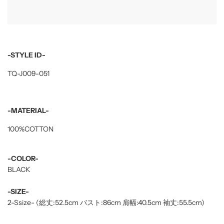
.
.
.
-STYLE ID-
TQ-J009-051
-MATERIAL-
100%COTTON
-COLOR-
BLACK
-SIZE-
2-Ssize- (総丈:52.5cm バスト:86cm 肩幅:40.5cm 袖丈:55.5cm)