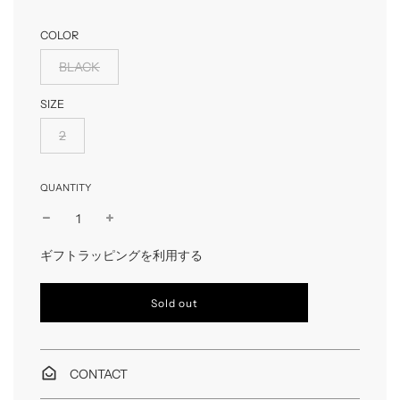
COLOR
BLACK
SIZE
2
QUANTITY
ギフトラッピングを利用する
l
Sold out
o
a
d
i
CONTACT
n
g