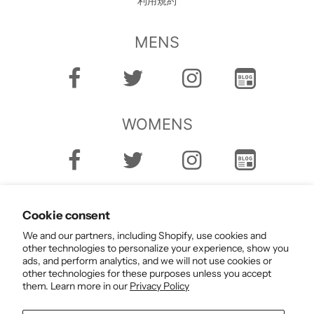
利用規約
MENS
WOMENS
Cookie consent
We and our partners, including Shopify, use cookies and
other technologies to personalize your experience, show you
ads, and perform analytics, and we will not use cookies or
English
other technologies for these purposes unless you accept
them. Learn more in our
Privacy Policy