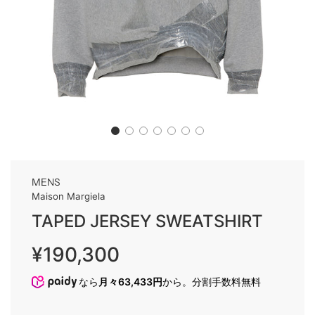
MENS
Maison Margiela
TAPED JERSEY SWEATSHIRT
Sale
Regular
¥190,300
price
price
なら
月々63,433円
から。分割手数料無料