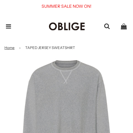
SUMMER SALE NOW ON!
Home
›
TAPED JERSEY SWEATSHIRT