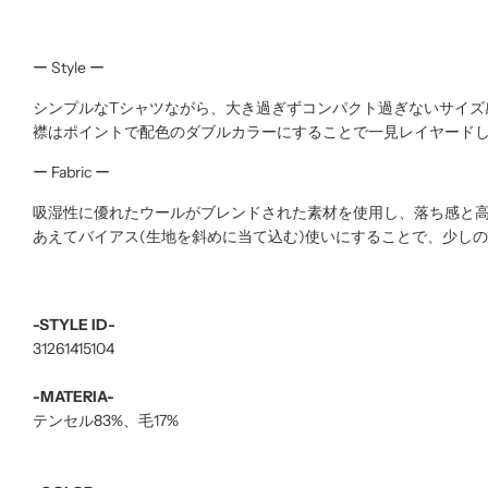
ー Style ー
シンプルなTシャツながら、大き過ぎずコンパクト過ぎないサイ
襟はポイントで配色のダブルカラーにすることで一見レイヤード
ー Fabric ー
吸湿性に優れたウールがブレンドされた素材を使用し、落ち感と
あえてバイアス(生地を斜めに当て込む)使いにすることで、少し
-STYLE ID-
31261415104
-MATERIA-
テンセル83%、毛17%