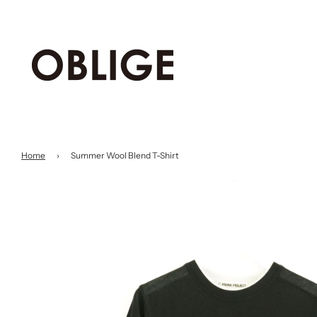
Home
›
Summer Wool Blend T-Shirt