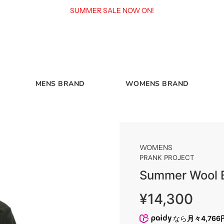
SUMMER SALE NOW ON!
MENS BRAND
WOMENS BRAND
WOMENS
PRANK PROJECT
Summer Wool B
Sale
Regular
¥14,300
price
price
なら
月々4,766