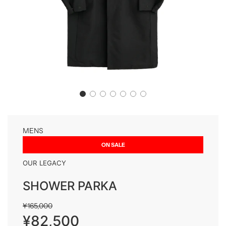
MENS
ON SALE
OUR LEGACY
SHOWER PARKA
Sale
Regular
¥165,000
price
price
¥82,500