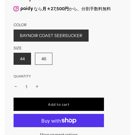
なら
月々27,500円
から。分割手数料無料
COLOR
BAYNOIR COAST SEERSUCKER
SIZE
44
46
QUANTITY
l
Add to cart
o
a
d
i
n
More payment options
g