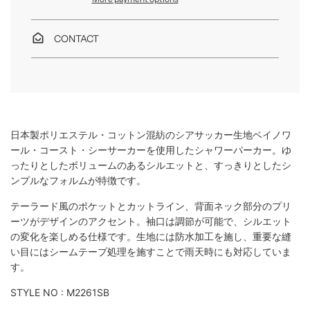
.
.
.
CONTACT
日本製ポリエステル・コットン混紡のシアサッカー生地ベイノワ
ール・コースト・シーサーカーを使用したシャワーパーカー。ゆ
ったりとしたボリュームのあるシルエットと、すっきりとしたシ
ンプルなフォルムが特徴です。
テーラード風のポケットとカットライン、背面ネック部分のプリ
ーツがデザインのアクセント。袖口は調節が可能で、シルエット
の変化を楽しめる仕様です。生地には防水加工を施し、重要な縫
い目にはシームテープ処理を施すことで雨天時にも対応していま
す。
STYLE NO :
M2261SB