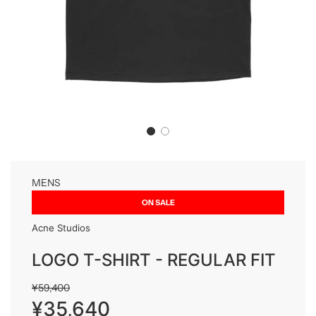
MENS
ON SALE
Acne Studios
LOGO T-SHIRT - REGULAR FIT
Sale
Regular
¥59,400
price
price
¥35,640