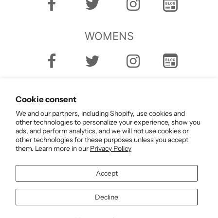
WOMENS
Cookie consent
We and our partners, including Shopify, use cookies and
other technologies to personalize your experience, show you
ads, and perform analytics, and we will not use cookies or
English
other technologies for these purposes unless you accept
them. Learn more in our
Privacy Policy
Accept
Decline
© 2026 正規取扱店 / OBLIGE 公式通販 / オンラインセレクトショップ all