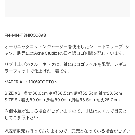
.
.
.
FN-MN-TSHI000698
オーガニックコットンジャージーを使用したショートスリーブTシ
ャツ。胸元にはAcne Studiosの日本語ロゴ刺繍を配しています。
リブ仕上げのクルーネックに、袖にはロゴラベルを配置。レギュ
ラーフィットで仕上げた一着です。
MATERIAL : 100%COTTON
SIZE XS : 着丈68.0cm 身幅58.5cm 肩幅52.5cm 袖丈23.5cm
SIZE S :
着丈69.0cm 身幅60.0cm 肩幅53.5cm 袖丈25.0cm
※個体差が生じる場合がございますので、寸法はあくまで目安と
してご参照下さい。
※店頭販売も行っておりますので、完売となっている場合がござい