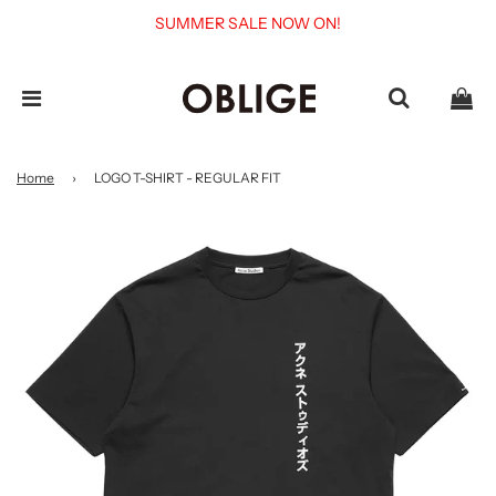
SUMMER SALE NOW ON!
Home
›
LOGO T-SHIRT - REGULAR FIT