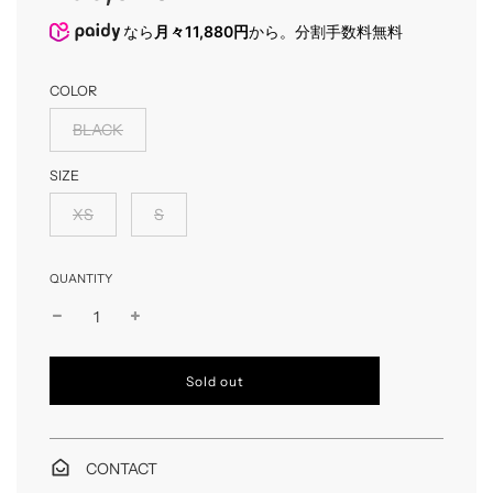
なら
月々11,880円
から。分割手数料無料
COLOR
BLACK
SIZE
XS
S
QUANTITY
l
Sold out
o
a
d
i
CONTACT
n
g