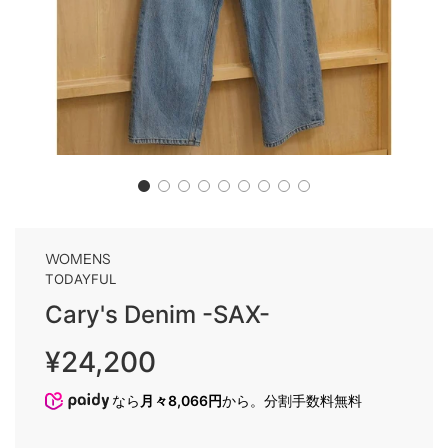
WOMENS
TODAYFUL
Cary's Denim -SAX-
Sale
Regular
¥24,200
price
price
なら
月々8,066円
から。分割手数料無料