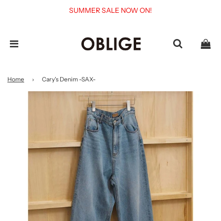
SUMMER SALE NOW ON!
Home
›
Cary's Denim -SAX-