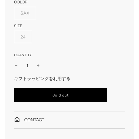
COLOR
SAX
SIZE
24
QUANTITY
ギフトラッピングを利用する
l
Sold out
o
a
d
i
CONTACT
n
g
.
.