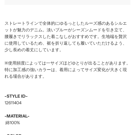
.
ストレートラインで全体的にゆるっとしたルーズ感のあるシルエ
ットが魅力のデニム。淡いブルーがシーズンムードを引き立て、
腰履きでリラックスした着こなしがおすすめです。生地端を贅沢
に使用しているため、裾を折り返しても履いていただけるよう、
少し長めの着丈にしています。
※使用頻度によっては一サイズほどゆとりが出ることがあります。
特に加工感の強いカラーは、着用によってサイズ変化が大きく現
れる場合があります。
-STYLE ID-
12611404
-MATERIAL-
綿100%