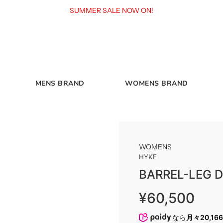
SUMMER SALE NOW ON!
MENS BRAND
WOMENS BRAND
WOMENS
HYKE
BARREL-LEG 
Sale
Regular
¥60,500
price
price
なら
月々20,16