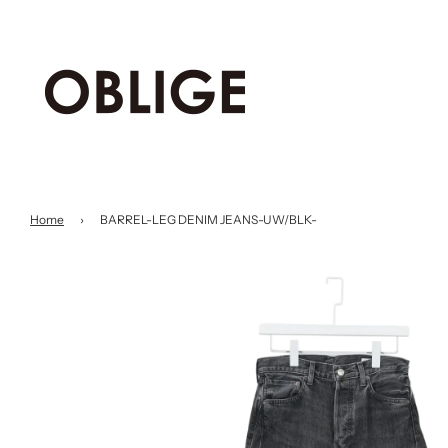
Home
›
BARREL-LEG DENIM JEANS-UW/BLK-