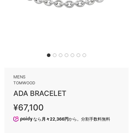
MENS
TOMWOOD
ADA BRACELET
Sale
Regular
¥67,100
price
price
なら
月々22,366円
から。分割手数料無料