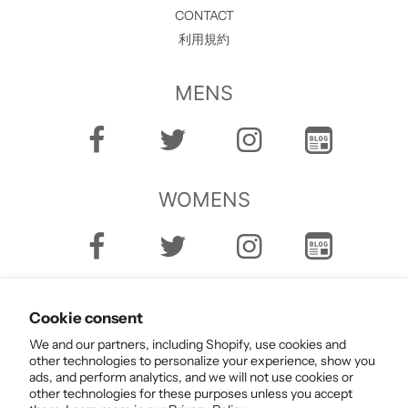
CONTACT
利用規約
MENS
WOMENS
Cookie consent
We and our partners, including Shopify, use cookies and
other technologies to personalize your experience, show you
ads, and perform analytics, and we will not use cookies or
English
other technologies for these purposes unless you accept