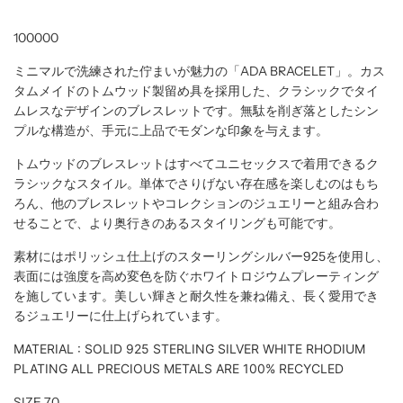
100000
ミニマルで洗練された佇まいが魅力の「ADA BRACELET」。カス
タムメイドのトムウッド製留め具を採用した、クラシックでタイ
ムレスなデザインのブレスレットです。無駄を削ぎ落としたシン
プルな構造が、手元に上品でモダンな印象を与えます。
トムウッドのブレスレットはすべてユニセックスで着用できるク
ラシックなスタイル。単体でさりげない存在感を楽しむのはもち
ろん、他のブレスレットやコレクションのジュエリーと組み合わ
せることで、より奥行きのあるスタイリングも可能です。
素材にはポリッシュ仕上げのスターリングシルバー925を使用し、
表面には強度を高め変色を防ぐホワイトロジウムプレーティング
を施しています。美しい輝きと耐久性を兼ね備え、長く愛用でき
るジュエリーに仕上げられています。
MATERIAL : SOLID 925 STERLING SILVER WHITE RHODIUM
PLATING ALL PRECIOUS METALS ARE 100% RECYCLED
SIZE 7.0