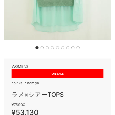
WOMENS
ON SALE
noir kei ninomiya
ラメ×シアーTOPS
Sale
Regular
¥75,900
price
price
¥53,130