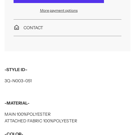
i
n
More payment options
g
.
.
.
CONTACT
-STYLE ID-
3Q-N003-051
-MATERIAL-
MAIN 100%POLYESTER
ATTACHED FABRIC 100%POLYESTER
-COLOR-