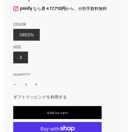
なら
月々17,710円
から。分割手数料無料
COLOR
GREEN
SIZE
3
QUANTITY
ギフトラッピングを利用する
l
Add to cart
o
a
d