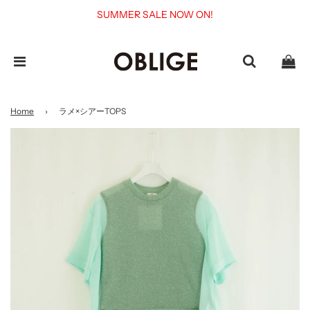
SUMMER SALE NOW ON!
Home
›
ラメ×シアーTOPS