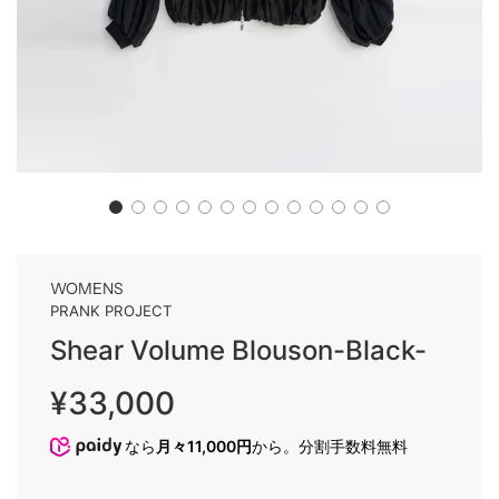
WOMENS
PRANK PROJECT
Shear Volume Blouson-Black-
Sale
Regular
¥33,000
price
price
なら
月々11,000円
から。分割手数料無料