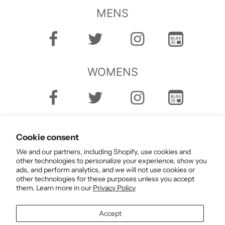
MENS
WOMENS
Cookie consent
We and our partners, including Shopify, use cookies and
other technologies to personalize your experience, show you
ads, and perform analytics, and we will not use cookies or
English
other technologies for these purposes unless you accept
them. Learn more in our
Privacy Policy
Accept