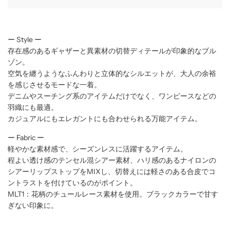
.
ー Style ー
存在感のあるギャザーと異素材の切替ディテールが印象的なブル
ゾン。
空気を纏うようなふんわりと立体的なシルエットが、大人の余裕
を感じさせるモードな一着。
デニムやスーチング系のアイテムだけでなく、ワンピースなどの
羽織にも最適。
カジュアルにもエレガントにも合わせられる万能アイテム。
ー Fabric ー
軽やかな素材感で、シーズンレスに活躍するアイテム。
程よい透け感のテンセル混シアー素材、ハリ感のあるナイロンの
シアーリップストップをMIXし、切替えには軽さのある合皮でコ
ントラストを付けているのがポイント。
MLT1：花柄のチュールレース素材を使用。ブラックカラーで甘す
ぎない印象に。