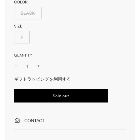
COLOR
BLACK
SIZE
F
QUANTITY
ギフトラッピングを利用する
l
Sold out
o
a
d
i
CONTACT
n
g
.
.